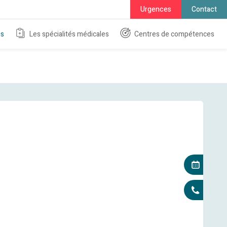
Urgences
Contact
ns
Les spécialités médicales
Centres de compétences
Rendez
+41 22